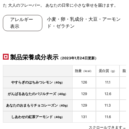
た 大人のフレーバー。 あなたの日常に小さな幸せを届けます。
小麦・卵・乳成分・大豆・アーモン
アレルギー
ド・ゼラチン
表示
製品栄養成分表示
（2023年1月24日更新）
熱量
蛋白質
脂
（kcal）
（g）
やすらぎのはちみつレモン
126
11.1
2
（40g）
がんばるあなたのバジルチーズ
129
12.6
3
（40g）
あなたのおまもりチョコレーズン
129
11.3
2
（40g）
しあわせの紅茶アーモンド
131
11.6
4
（40g）
スクロールできます→