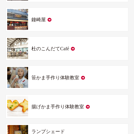
鐘崎屋
杜のこんだてCafé
笹かま手作り体験教室
揚げかま手作り体験教室
ランプシェード