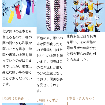
七夕飾りの基本とも
家内安全と延命長寿
言えるもので、梶の
五色の糸、願いの
を願い、その家族の
葉の習いから和歌や
糸が変形化したも
最年長者の年齢分だ
願いごとを書き、学
ので機織り（はた
け鶴が折られ飾り付
問や書道の上達を願
おり）の上達を願
けられました。
っていたのがはじま
います。現在はこ
りでしたが、現在は
の吹き流しが飾り
身近な願い事を書く
つけの主役となっ
ことが多くなってい
ており、優美な姿
ます。
を見せてくれま
す。
投網（とあみ）
巾着（きんちゃく）
屑籠（くずか
ご）