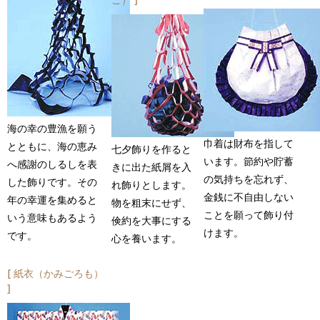
海の幸の豊漁を願う
巾着は財布を指して
とともに、海の恵み
七夕飾りを作ると
います。節約や貯蓄
へ感謝のしるしを表
きに出た紙屑を入
の気持ちを忘れず、
した飾りです。その
れ飾りとします。
金銭に不自由しない
年の幸運を集めると
物を粗末にせず、
ことを願って飾り付
いう意味もあるよう
倹約を大事にする
けます。
です。
心を養います。
紙衣（かみごろも）