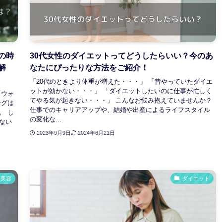
の時
30代女性のダイエットってどうしたらいい？今のあ
解
なたにぴったりな方法をご紹介！
「20代のときより体重が増えた・・・」 「昔やっていたダイエ
ットが効かない・・・」 「ダイエットしたいのに仕事が忙しく
「ウォ
てやる気が起きない・・・」 こんなお悩み抱えていませんか？
ングは
仕事でのキャリアアップや、結婚や出産によるライフスタイル
。 し
の変化な...
ない
2023年9月9日
2024年6月21日
美容
ダイエット