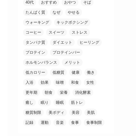
40代
おすすめ
おやつ
そば
たんぱく質
なぜ
やせる
ウォーキング
キックボクシング
コーヒー
スイーツ
ストレス
タンパク質
ダイエット
ヒーリング
プロテイン
プロテインバー
ホルモンバランス
メリット
低カロリー
低糖質
健康
働き
入浴
効果
味噌
和食
女性
更年期
朝食
栄養
消化酵素
癒し
眠り
睡眠
筋トレ
糖質制限
美ボディ
美容
美肌
記録
運動
音楽
食事
食事制限