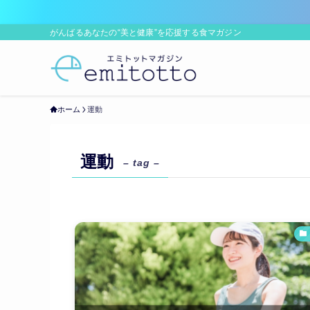
がんばるあなたの“美と健康”を応援する食マガジン
ホーム
運動
運動
– tag –