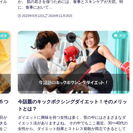
イル
か。 肌の若さを保つためには、食事とスキンケアが大切。特
に、食事において...
2023年8月12日
2024年11月26日
健康
美容
５つ
今話題のキックボクシングダイエット！そのメリッ
トとは？
目が
ダイエットに興味を持つ女性は多く、世の中にはさまざまなダ
きる
イエット法がありますよね。 その中でもここ最近、30〜40代の
をご
女性から、ダイエット効果とストレス発散が両立できるとして