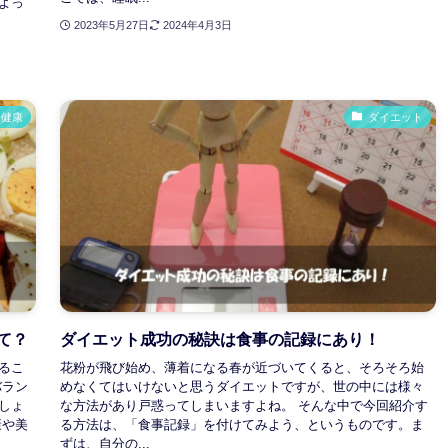
よっ
2023年5月27日
2024年4月3日
健康
ダイエット
て？
ダイエット成功の秘訣は食事の記録にあり！
るこ
花粉が飛び始め、薄着になる春が近づいてくると、そろそろ始
バラン
めなくてはいけないと思うダイエットですが、世の中には様々
しょ
な方法があり戸惑ってしまいますよね。 そんな中で今回紹介す
康や美
る方法は、「食事記録」を付けてみよう、というものです。ま
ずは、自分の...