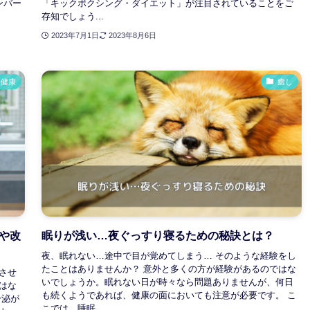
ンバー
「キックボクシング・ダイエット」が注目されていることをご
存知でしょう...
2023年7月1日
2023年8月6日
健康
癒し
や改
眠りが浅い…夜ぐっすり寝るための秘訣とは？
夜、眠れない…途中で目が覚めてしまう… そのような経験をし
たことはありませんか？ 意外と多くの方が経験があるのではな
させ
いでしょうか。眠れない日が時々なら問題ありませんが、何日
はな
も続くようであれば、健康の面においても注意が必要です。 こ
分泌が
こでは、睡眠...