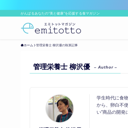
がんばるあなたの“美と健康”を応援する食マガジン
ホーム
管理栄養士 柳沢優の執筆記事
管理栄養士 柳沢優
– Author –
学生時代に食
から、卵白不使
い”商品の開発