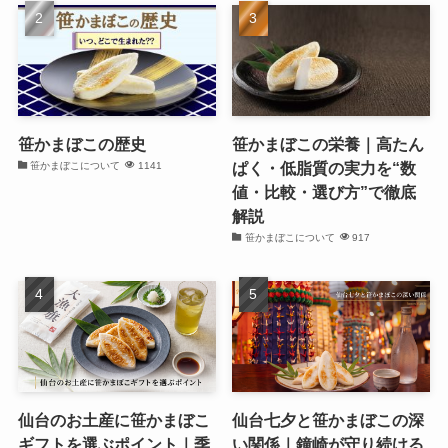
笹かまぼこの歴史
笹かまぼこの栄養｜高たん
ぱく・低脂質の実力を“数
笹かまぼこについて
1141
値・比較・選び方”で徹底
解説
笹かまぼこについて
917
仙台のお土産に笹かまぼこ
仙台七夕と笹かまぼこの深
ギフトを選ぶポイント｜季
い関係｜鐘崎が守り続ける