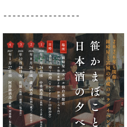
＝＝＝＝＝＝＝＝＝＝＝＝＝＝＝＝＝