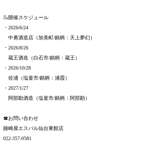
🍶開催スケジュール
・2026/6/24
中勇酒造店（加美町/銘柄：天上夢幻）
・2026/8/26
蔵王酒造（白石市/銘柄：蔵王）
・2026/10/28
佐浦（塩釜市/銘柄：浦霞）
・2027/1/27
阿部勘酒造（塩釜市/銘柄：阿部勘）
☎お問い合わせ
鐘崎屋エスパル仙台東館店
022-357-0581